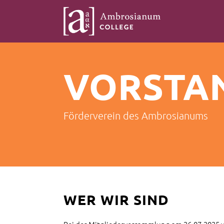
VORSTA
Förderverein des Ambrosianums
WER WIR SIND