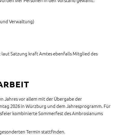
wurden vier Personen in den Vorstand gewählt:
 und Verwaltung)
 laut Satzung kraft Amtes ebenfalls Mitglied des
ARBEIT
n Jahres vor allem mit der Übergabe der
kentag 2026 in Würzburg und dem Jahresprogramm. Für
lussfeier kombinierte Sommerfest des Ambrosianums
gesonderten Termin stattfinden.