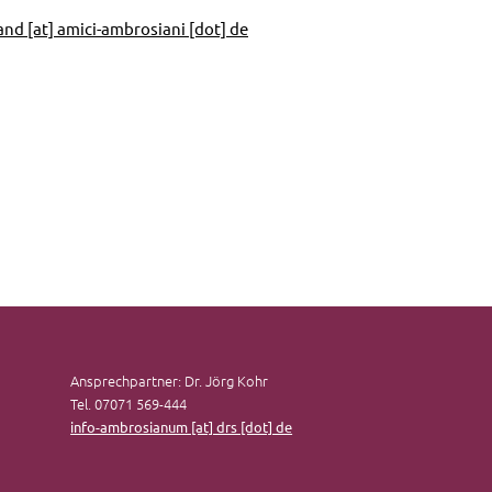
and [at] amici-ambrosiani [dot] de
Ansprechpartner: Dr. Jörg Kohr
Tel. 07071 569-444
info-ambrosianum [at] drs [dot] de