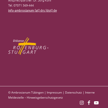
Ansprechpartner: Dr. Jörg Kohr
Tel. 07071 569-444
info-ambrosianum [at] drs [dot] de
© Ambrosianum Tübingen |
Impressum
|
Datenschutz
|
Interne
Meldestelle – Hinweisgeberschutzgesetz