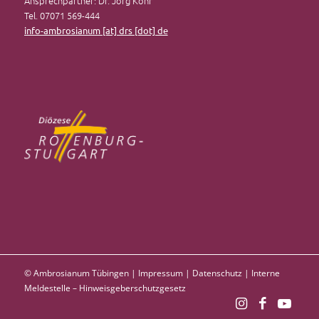
Ansprechpartner: Dr. Jörg Kohr
Tel. 07071 569-444
info-ambrosianum [at] drs [dot] de
© Ambrosianum Tübingen |
Impressum
|
Datenschutz
|
Interne
Meldestelle – Hinweisgeberschutzgesetz