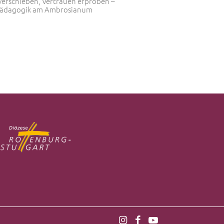
verschieben, Vertrauen erproben –
pädagogik am Ambrosianum