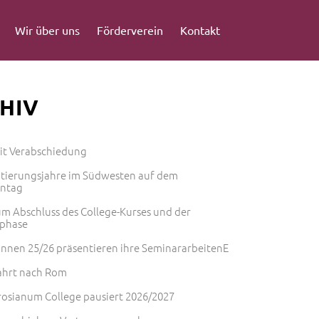
Wir über uns
Förderverein
Kontakt
HIV
mit Verabschiedung
ntierungsjahre im Südwesten auf dem
entag
m Abschluss des College-Kurses und der
phase
innen 25/26 präsentieren ihre SeminararbeitenE
ahrt nach Rom
osianum College pausiert 2026/2027