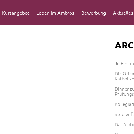
Kursangebot
Leben im Ambros
Bewerbung
Aktuelles
ARC
Jo-Fest 
Die Orie
Katholik
Dinner zu
Prüfungs
Kollegiat
Studienf
Das Ambr