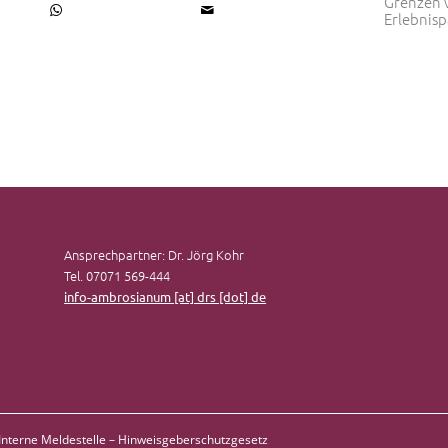
Grenzen 
Erlebnis
Ansprechpartner: Dr. Jörg Kohr
Tel. 07071 569-444
info-ambrosianum [at] drs [dot] de
Interne Meldestelle – Hinweisgeberschutzgesetz