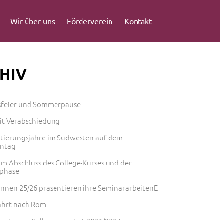
Wir über uns
Förderverein
Kontakt
HIV
sfeier und Sommerpause
mit Verabschiedung
ntierungsjahre im Südwesten auf dem
entag
m Abschluss des College-Kurses und der
phase
innen 25/26 präsentieren ihre SeminararbeitenE
ahrt nach Rom