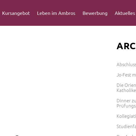
Kursangebot
Leben im Ambros
Bewerbung
Aktuelles
ARC
Abschlus
Jo-Fest 
Die Orie
Katholik
Dinner zu
Prüfungs
Kollegiat
Studienf