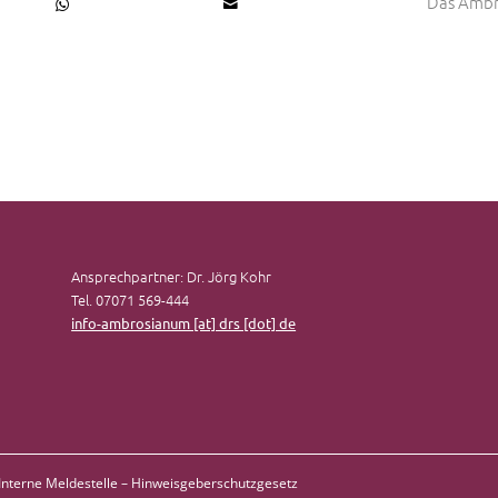
Das Ambr
Ansprechpartner: Dr. Jörg Kohr
Tel. 07071 569-444
info-ambrosianum [at] drs [dot] de
Interne Meldestelle – Hinweisgeberschutzgesetz