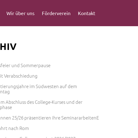
Wir über uns
Förderverein
Kontakt
HIV
sfeier und Sommerpause
mit Verabschiedung
ntierungsjahre im Südwesten auf dem
entag
m Abschluss des College-Kurses und der
phase
innen 25/26 präsentieren ihre SeminararbeitenE
ahrt nach Rom