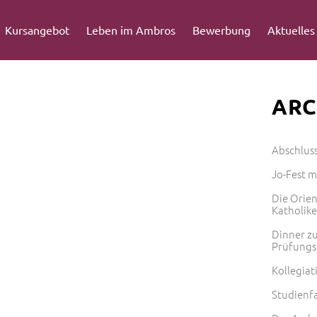
Kursangebot
Leben im Ambros
Bewerbung
Aktuelles
ARC
Abschlus
Jo-Fest 
Die Orie
Katholik
Dinner zu
Prüfungs
Kollegiat
Studienf