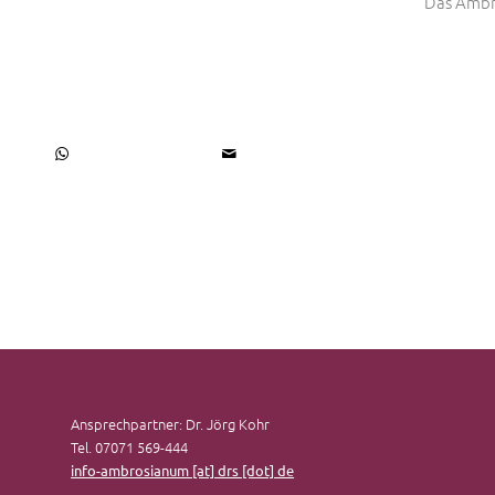
Das Ambr
Ansprechpartner: Dr. Jörg Kohr
Tel. 07071 569-444
info-ambrosianum [at] drs [dot] de