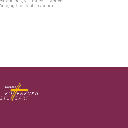
verschieben, Vertrauen erproben –
pädagogik am Ambrosianum