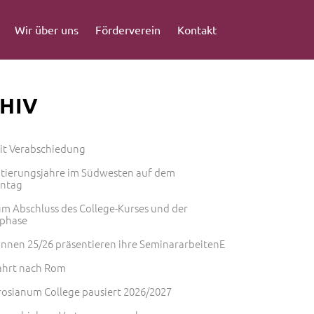
Wir über uns
Förderverein
Kontakt
HIV
mit Verabschiedung
ntierungsjahre im Südwesten auf dem
entag
m Abschluss des College-Kurses und der
phase
innen 25/26 präsentieren ihre SeminararbeitenE
ahrt nach Rom
osianum College pausiert 2026/2027