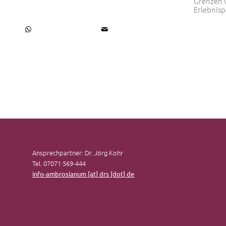
Grenzen 
Erlebnis
Ansprechpartner: Dr. Jörg Kohr
Tel. 07071 569-444
info-ambrosianum [at] drs [dot] de