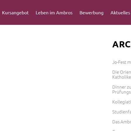
Kursangebot
Leben im Ambros
Bewerbung
Aktuelles
ARC
Jo-Fest 
Die Orie
Katholik
Dinner zu
Prüfungs
Kollegiat
Studienf
Das Ambr