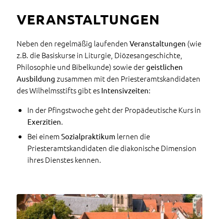
VERANSTALTUNGEN
Neben den regelmäßig laufenden
(wie
Veranstaltungen
z.B. die Basiskurse in Liturgie, Diözesangeschichte,
Philosophie und Bibelkunde) sowie der
geistlichen
zusammen mit den Priesteramtskandidaten
Ausbildung
des Wilhelmsstifts gibt es
:
Intensivzeiten
In der Pfingstwoche geht der Propädeutische Kurs in
.
Exerzitien
Bei einem
lernen die
Sozialpraktikum
Priesteramtskandidaten die diakonische Dimension
ihres Dienstes kennen.