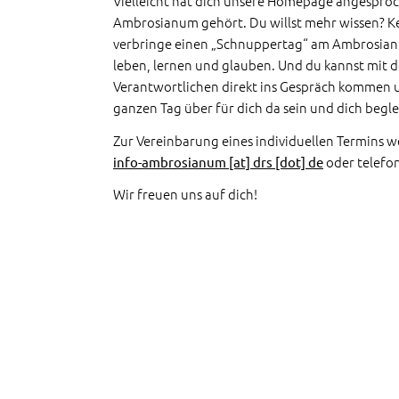
Vielleicht hat dich unsere Homepage angespro
Ambrosianum gehört. Du willst mehr wissen? K
verbringe einen „Schnuppertag“ am Ambrosianum
leben, lernen und glauben. Und du kannst mit 
Verantwortlichen direkt ins Gespräch kommen 
ganzen Tag über für dich da sein und dich begle
Zur Vereinbarung eines individuellen Termins 
oder telefon
info-ambrosianum [at] drs [dot] de
Wir freuen uns auf dich!