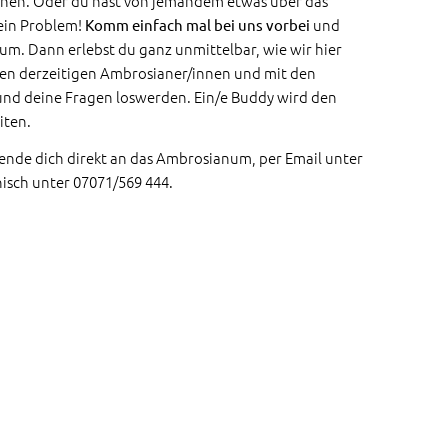
chen. Oder du hast von jemandem etwas über das
ein Problem!
und
Komm einfach mal bei uns vorbei
. Dann erlebst du ganz unmittelbar, wie wir hier
den derzeitigen Ambrosianer/innen und mit den
und deine Fragen loswerden. Ein/e Buddy wird den
iten.
wende dich direkt an das Ambrosianum, per Email unter
isch unter 07071/569 444.